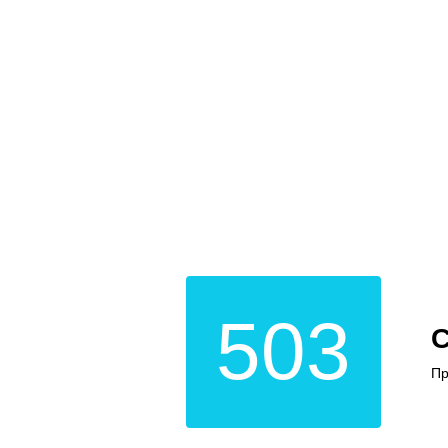
503
С
Пр